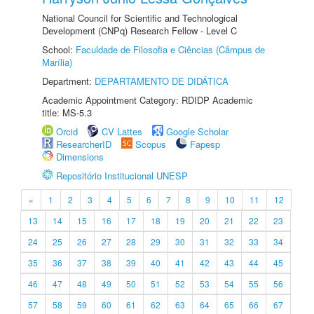
National Council for Scientific and Technological
Development (CNPq) Research Fellow - Level C
School:
Faculdade de Filosofia e Ciências (Câmpus de
Marília)
Department:
DEPARTAMENTO DE DIDÁTICA
Academic Appointment Category: RDIDP Academic
title: MS-5.3
Orcid
CV Lattes
Google Scholar
ResearcherID
Scopus
Fapesp
Dimensions
Repositório Institucional UNESP
«
1
2
3
4
5
6
7
8
9
10
11
12
13
14
15
16
17
18
19
20
21
22
23
24
25
26
27
28
29
30
31
32
33
34
35
36
37
38
39
40
41
42
43
44
45
46
47
48
49
50
51
52
53
54
55
56
57
58
59
60
61
62
63
64
65
66
67