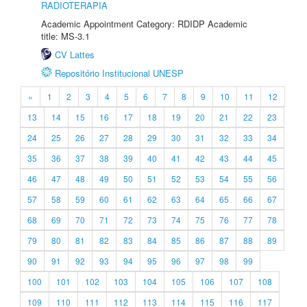
RADIOTERAPIA
Academic Appointment Category: RDIDP Academic
title: MS-3.1
CV Lattes
Repositório Institucional UNESP
«
1
2
3
4
5
6
7
8
9
10
11
12
13
14
15
16
17
18
19
20
21
22
23
24
25
26
27
28
29
30
31
32
33
34
35
36
37
38
39
40
41
42
43
44
45
46
47
48
49
50
51
52
53
54
55
56
57
58
59
60
61
62
63
64
65
66
67
68
69
70
71
72
73
74
75
76
77
78
79
80
81
82
83
84
85
86
87
88
89
90
91
92
93
94
95
96
97
98
99
100
101
102
103
104
105
106
107
108
109
110
111
112
113
114
115
116
117