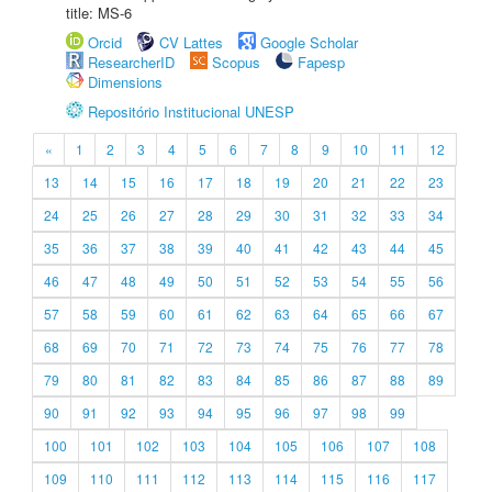
title: MS-6
Orcid
CV Lattes
Google Scholar
ResearcherID
Scopus
Fapesp
Dimensions
Repositório Institucional UNESP
«
1
2
3
4
5
6
7
8
9
10
11
12
13
14
15
16
17
18
19
20
21
22
23
24
25
26
27
28
29
30
31
32
33
34
35
36
37
38
39
40
41
42
43
44
45
46
47
48
49
50
51
52
53
54
55
56
57
58
59
60
61
62
63
64
65
66
67
68
69
70
71
72
73
74
75
76
77
78
79
80
81
82
83
84
85
86
87
88
89
90
91
92
93
94
95
96
97
98
99
100
101
102
103
104
105
106
107
108
109
110
111
112
113
114
115
116
117