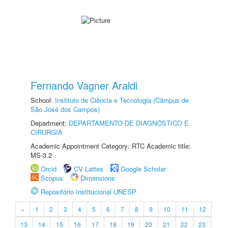
Fernando Vagner Araldi
School:
Instituto de Ciência e Tecnologia (Câmpus de
São José dos Campos)
Department:
DEPARTAMENTO DE DIAGNÓSTICO E
CIRURGIA
Academic Appointment Category: RTC Academic title:
MS-3.2
Orcid
CV Lattes
Google Scholar
Scopus
Dimensions
Repositório Institucional UNESP
«
1
2
3
4
5
6
7
8
9
10
11
12
13
14
15
16
17
18
19
20
21
22
23