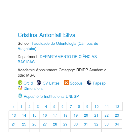
Cristina Antoniali Silva
School:
Faculdade de Odontologia (Câmpus de
Araçatuba)
Department:
DEPARTAMENTO DE CIÊNCIAS
BÁSICAS
Academic Appointment Category: RDIDP Academic
title: MS-6
Orcid
CV Lattes
Scopus
Fapesp
Dimensions
Repositório Institucional UNESP
«
1
2
3
4
5
6
7
8
9
10
11
12
13
14
15
16
17
18
19
20
21
22
23
24
25
26
27
28
29
30
31
32
33
34