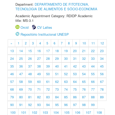
Department:
DEPARTAMENTO DE FITOTECNIA,
TECNOLOGIA DE ALIMENTOS E SÓCIO-ECONOMIA
Academic Appointment Category: RDIDP Academic
title: MS-3.1
Orcid
CV Lattes
Repositório Institucional UNESP
«
1
2
3
4
5
6
7
8
9
10
11
12
13
14
15
16
17
18
19
20
21
22
23
24
25
26
27
28
29
30
31
32
33
34
35
36
37
38
39
40
41
42
43
44
45
46
47
48
49
50
51
52
53
54
55
56
57
58
59
60
61
62
63
64
65
66
67
68
69
70
71
72
73
74
75
76
77
78
79
80
81
82
83
84
85
86
87
88
89
90
91
92
93
94
95
96
97
98
99
100
101
102
103
104
105
106
107
108