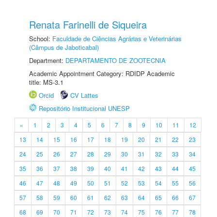
Renata Farinelli de Siqueira
School:
Faculdade de Ciências Agrárias e Veterinárias
(Câmpus de Jaboticabal)
Department:
DEPARTAMENTO DE ZOOTECNIA
Academic Appointment Category: RDIDP Academic
title: MS-3.1
Orcid
CV Lattes
Repositório Institucional UNESP
«
1
2
3
4
5
6
7
8
9
10
11
12
13
14
15
16
17
18
19
20
21
22
23
24
25
26
27
28
29
30
31
32
33
34
35
36
37
38
39
40
41
42
43
44
45
46
47
48
49
50
51
52
53
54
55
56
57
58
59
60
61
62
63
64
65
66
67
68
69
70
71
72
73
74
75
76
77
78