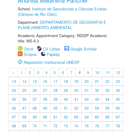
Andreia Medinilha Pancher
School:
Instituto de Geociências e Ciências Exatas
(Câmpus de Rio Claro)
Department:
DEPARTAMENTO DE GEOGRAFIA E
PLANEJAMENTO AMBIENTAL
Academic Appointment Category: RDIDP Academic
title: MS-5.3
Orcid
CV Lattes
Google Scholar
Scopus
Fapesp
Repositório Institucional UNESP
«
1
2
3
4
5
6
7
8
9
10
11
12
13
14
15
16
17
18
19
20
21
22
23
24
25
26
27
28
29
30
31
32
33
34
35
36
37
38
39
40
41
42
43
44
45
46
47
48
49
50
51
52
53
54
55
56
57
58
59
60
61
62
63
64
65
66
67
68
69
70
71
72
73
74
75
76
77
78