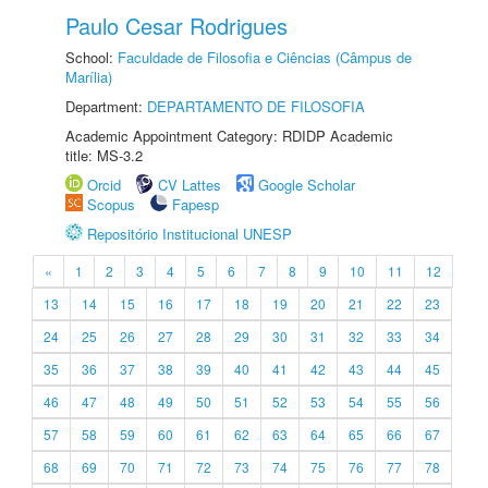
Paulo Cesar Rodrigues
School:
Faculdade de Filosofia e Ciências (Câmpus de
Marília)
Department:
DEPARTAMENTO DE FILOSOFIA
Academic Appointment Category: RDIDP Academic
title: MS-3.2
Orcid
CV Lattes
Google Scholar
Scopus
Fapesp
Repositório Institucional UNESP
«
1
2
3
4
5
6
7
8
9
10
11
12
13
14
15
16
17
18
19
20
21
22
23
24
25
26
27
28
29
30
31
32
33
34
35
36
37
38
39
40
41
42
43
44
45
46
47
48
49
50
51
52
53
54
55
56
57
58
59
60
61
62
63
64
65
66
67
68
69
70
71
72
73
74
75
76
77
78