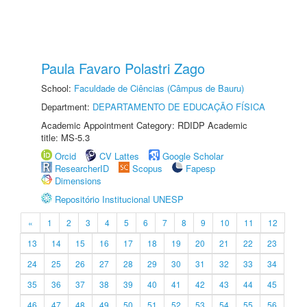
Paula Favaro Polastri Zago
School:
Faculdade de Ciências (Câmpus de Bauru)
Department:
DEPARTAMENTO DE EDUCAÇÃO FÍSICA
Academic Appointment Category: RDIDP Academic
title: MS-5.3
Orcid
CV Lattes
Google Scholar
ResearcherID
Scopus
Fapesp
Dimensions
Repositório Institucional UNESP
«
1
2
3
4
5
6
7
8
9
10
11
12
13
14
15
16
17
18
19
20
21
22
23
24
25
26
27
28
29
30
31
32
33
34
35
36
37
38
39
40
41
42
43
44
45
46
47
48
49
50
51
52
53
54
55
56