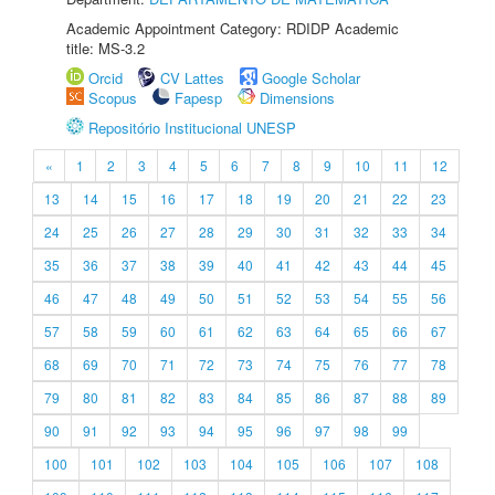
Academic Appointment Category: RDIDP Academic
title: MS-3.2
Orcid
CV Lattes
Google Scholar
Scopus
Fapesp
Dimensions
Repositório Institucional UNESP
«
1
2
3
4
5
6
7
8
9
10
11
12
13
14
15
16
17
18
19
20
21
22
23
24
25
26
27
28
29
30
31
32
33
34
35
36
37
38
39
40
41
42
43
44
45
46
47
48
49
50
51
52
53
54
55
56
57
58
59
60
61
62
63
64
65
66
67
68
69
70
71
72
73
74
75
76
77
78
79
80
81
82
83
84
85
86
87
88
89
90
91
92
93
94
95
96
97
98
99
100
101
102
103
104
105
106
107
108