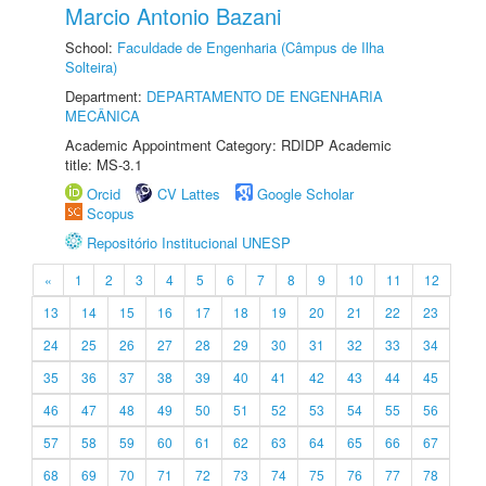
Marcio Antonio Bazani
School:
Faculdade de Engenharia (Câmpus de Ilha
Solteira)
Department:
DEPARTAMENTO DE ENGENHARIA
MECÂNICA
Academic Appointment Category: RDIDP Academic
title: MS-3.1
Orcid
CV Lattes
Google Scholar
Scopus
Repositório Institucional UNESP
«
1
2
3
4
5
6
7
8
9
10
11
12
13
14
15
16
17
18
19
20
21
22
23
24
25
26
27
28
29
30
31
32
33
34
35
36
37
38
39
40
41
42
43
44
45
46
47
48
49
50
51
52
53
54
55
56
57
58
59
60
61
62
63
64
65
66
67
68
69
70
71
72
73
74
75
76
77
78