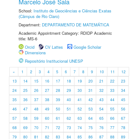
Marcelo José Saia
School:
Instituto de Geociências e Ciências Exatas
(Câmpus de Rio Claro)
Department:
DEPARTAMENTO DE MATEMÁTICA
Academic Appointment Category: RDIDP Academic
title: MS-6
Orcid
CV Lattes
Google Scholar
Dimensions
Repositório Institucional UNESP
«
1
2
3
4
5
6
7
8
9
10
11
12
13
14
15
16
17
18
19
20
21
22
23
24
25
26
27
28
29
30
31
32
33
34
35
36
37
38
39
40
41
42
43
44
45
46
47
48
49
50
51
52
53
54
55
56
57
58
59
60
61
62
63
64
65
66
67
68
69
70
71
72
73
74
75
76
77
78
79
80
81
82
83
84
85
86
87
88
89