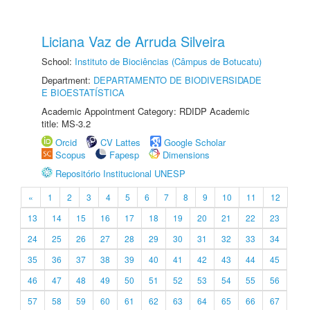
Liciana Vaz de Arruda Silveira
School:
Instituto de Biociências (Câmpus de Botucatu)
Department:
DEPARTAMENTO DE BIODIVERSIDADE
E BIOESTATÍSTICA
Academic Appointment Category: RDIDP Academic
title: MS-3.2
Orcid
CV Lattes
Google Scholar
Scopus
Fapesp
Dimensions
Repositório Institucional UNESP
«
1
2
3
4
5
6
7
8
9
10
11
12
13
14
15
16
17
18
19
20
21
22
23
24
25
26
27
28
29
30
31
32
33
34
35
36
37
38
39
40
41
42
43
44
45
46
47
48
49
50
51
52
53
54
55
56
57
58
59
60
61
62
63
64
65
66
67