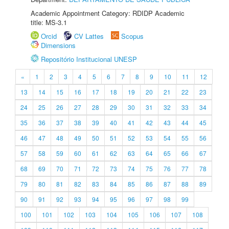
Academic Appointment Category: RDIDP Academic
title: MS-3.1
Orcid
CV Lattes
Scopus
Dimensions
Repositório Institucional UNESP
«
1
2
3
4
5
6
7
8
9
10
11
12
13
14
15
16
17
18
19
20
21
22
23
24
25
26
27
28
29
30
31
32
33
34
35
36
37
38
39
40
41
42
43
44
45
46
47
48
49
50
51
52
53
54
55
56
57
58
59
60
61
62
63
64
65
66
67
68
69
70
71
72
73
74
75
76
77
78
79
80
81
82
83
84
85
86
87
88
89
90
91
92
93
94
95
96
97
98
99
100
101
102
103
104
105
106
107
108