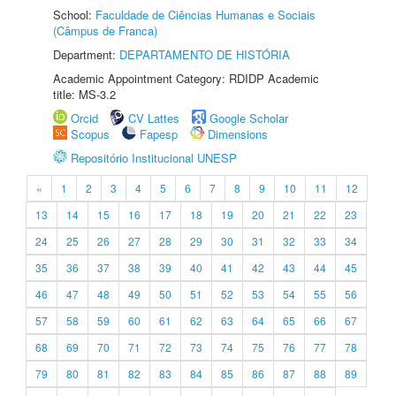
School:
Faculdade de Ciências Humanas e Sociais
(Câmpus de Franca)
Department:
DEPARTAMENTO DE HISTÓRIA
Academic Appointment Category: RDIDP Academic
title: MS-3.2
Orcid
CV Lattes
Google Scholar
Scopus
Fapesp
Dimensions
Repositório Institucional UNESP
«
1
2
3
4
5
6
7
8
9
10
11
12
13
14
15
16
17
18
19
20
21
22
23
24
25
26
27
28
29
30
31
32
33
34
35
36
37
38
39
40
41
42
43
44
45
46
47
48
49
50
51
52
53
54
55
56
57
58
59
60
61
62
63
64
65
66
67
68
69
70
71
72
73
74
75
76
77
78
79
80
81
82
83
84
85
86
87
88
89