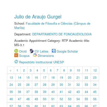
Julio de Araujo Gurgel
School:
Faculdade de Filosofia e Ciências (Câmpus de
Marília)
Department:
DEPARTAMENTO DE FONOAUDIOLOGIA
Academic Appointment Category: RTP Academic title:
MS-3.1
Orcid
CV Lattes
Google Scholar
Scopus
Dimensions
Repositório Institucional UNESP
«
1
2
3
4
5
6
7
8
9
10
11
12
13
14
15
16
17
18
19
20
21
22
23
24
25
26
27
28
29
30
31
32
33
34
35
36
37
38
39
40
41
42
43
44
45
46
47
48
49
50
51
52
53
54
55
56
57
58
59
60
61
62
63
64
65
66
67