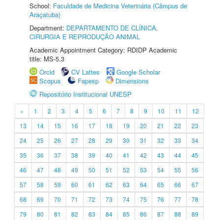
School:
Faculdade de Medicina Veterinária (Câmpus de
Araçatuba)
Department:
DEPARTAMENTO DE CLÍNICA,
CIRURGIA E REPRODUÇÃO ANIMAL
Academic Appointment Category: RDIDP Academic
title: MS-5.3
Orcid
CV Lattes
Google Scholar
Scopus
Fapesp
Dimensions
Repositório Institucional UNESP
«
1
2
3
4
5
6
7
8
9
10
11
12
13
14
15
16
17
18
19
20
21
22
23
24
25
26
27
28
29
30
31
32
33
34
35
36
37
38
39
40
41
42
43
44
45
46
47
48
49
50
51
52
53
54
55
56
57
58
59
60
61
62
63
64
65
66
67
68
69
70
71
72
73
74
75
76
77
78
79
80
81
82
83
84
85
86
87
88
89