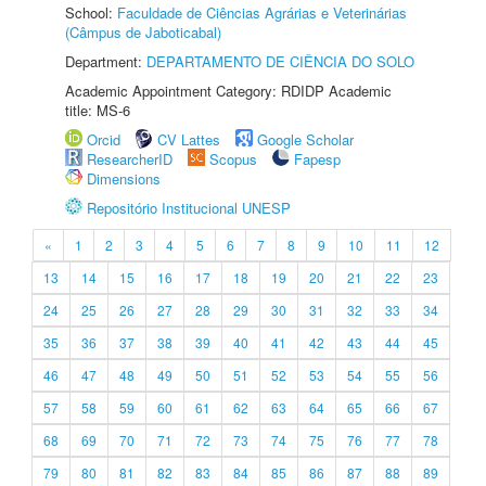
School:
Faculdade de Ciências Agrárias e Veterinárias
(Câmpus de Jaboticabal)
Department:
DEPARTAMENTO DE CIÊNCIA DO SOLO
Academic Appointment Category: RDIDP Academic
title: MS-6
Orcid
CV Lattes
Google Scholar
ResearcherID
Scopus
Fapesp
Dimensions
Repositório Institucional UNESP
«
1
2
3
4
5
6
7
8
9
10
11
12
13
14
15
16
17
18
19
20
21
22
23
24
25
26
27
28
29
30
31
32
33
34
35
36
37
38
39
40
41
42
43
44
45
46
47
48
49
50
51
52
53
54
55
56
57
58
59
60
61
62
63
64
65
66
67
68
69
70
71
72
73
74
75
76
77
78
79
80
81
82
83
84
85
86
87
88
89