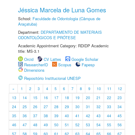
Jéssica Marcela de Luna Gomes
School:
Faculdade de Odontologia (Câmpus de
Araçatuba)
Department:
DEPARTAMENTO DE MATERIAIS
ODONTOLÓGICOS E PRÓTESE
Academic Appointment Category: RDIDP Academic
title: MS-3.1
Orcid
CV Lattes
Google Scholar
ResearcherID
Scopus
Fapesp
Dimensions
Repositório Institucional UNESP
«
1
2
3
4
5
6
7
8
9
10
11
12
13
14
15
16
17
18
19
20
21
22
23
24
25
26
27
28
29
30
31
32
33
34
35
36
37
38
39
40
41
42
43
44
45
46
47
48
49
50
51
52
53
54
55
56
57
58
59
60
61
62
63
64
65
66
67