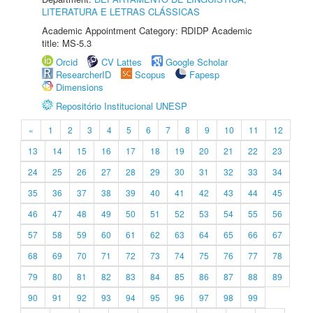
LITERATURA E LETRAS CLÁSSICAS
Academic Appointment Category: RDIDP Academic
title: MS-5.3
Orcid
CV Lattes
Google Scholar
ResearcherID
Scopus
Fapesp
Dimensions
Repositório Institucional UNESP
«
1
2
3
4
5
6
7
8
9
10
11
12
13
14
15
16
17
18
19
20
21
22
23
24
25
26
27
28
29
30
31
32
33
34
35
36
37
38
39
40
41
42
43
44
45
46
47
48
49
50
51
52
53
54
55
56
57
58
59
60
61
62
63
64
65
66
67
68
69
70
71
72
73
74
75
76
77
78
79
80
81
82
83
84
85
86
87
88
89
90
91
92
93
94
95
96
97
98
99