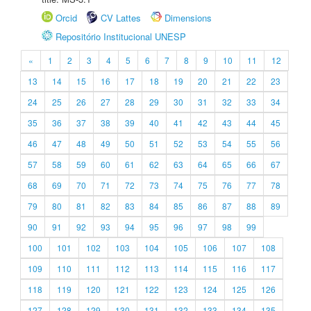
Orcid
CV Lattes
Dimensions
Repositório Institucional UNESP
«
1
2
3
4
5
6
7
8
9
10
11
12
13
14
15
16
17
18
19
20
21
22
23
24
25
26
27
28
29
30
31
32
33
34
35
36
37
38
39
40
41
42
43
44
45
46
47
48
49
50
51
52
53
54
55
56
57
58
59
60
61
62
63
64
65
66
67
68
69
70
71
72
73
74
75
76
77
78
79
80
81
82
83
84
85
86
87
88
89
90
91
92
93
94
95
96
97
98
99
100
101
102
103
104
105
106
107
108
109
110
111
112
113
114
115
116
117
118
119
120
121
122
123
124
125
126
127
128
129
130
131
132
133
134
135