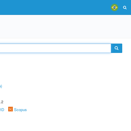
a)
.2
rID
Scopus