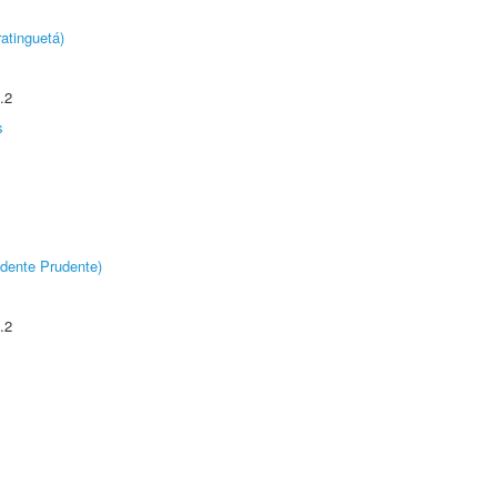
atinguetá)
.2
s
dente Prudente)
.2