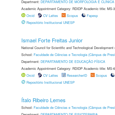
Department:
DEPARTAMENTO DE MORFOLOGIA E CLÍNICA 
Academic Appointment Category: RDIDP Academic title: MS-3
Orcid
CV Lattes
Scopus
Fapesp
Repositório Institucional UNESP
Ismael Forte Freitas Junior
National Council for Scientific and Technological Development
School:
Faculdade de Ciências e Tecnologia (Câmpus de Presi
Department:
DEPARTAMENTO DE EDUCAÇÃO FÍSICA
Academic Appointment Category: RDIDP Academic title: MS-6
Orcid
CV Lattes
ResearcherID
Scopus
Repositório Institucional UNESP
Ítalo Ribeiro Lemes
School:
Faculdade de Ciências e Tecnologia (Câmpus de Presi
Department:
DEPARTAMENTO DE FISIOTERAPIA