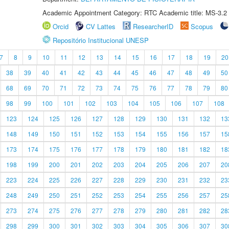
Academic Appointment Category: RTC Academic title: MS-3.2
Orcid
CV Lattes
ResearcherID
Scopus
Repositório Institucional UNESP
7
8
9
10
11
12
13
14
15
16
17
18
19
20
38
39
40
41
42
43
44
45
46
47
48
49
50
68
69
70
71
72
73
74
75
76
77
78
79
80
98
99
100
101
102
103
104
105
106
107
108
123
124
125
126
127
128
129
130
131
132
13
148
149
150
151
152
153
154
155
156
157
15
173
174
175
176
177
178
179
180
181
182
18
198
199
200
201
202
203
204
205
206
207
20
223
224
225
226
227
228
229
230
231
232
23
248
249
250
251
252
253
254
255
256
257
25
273
274
275
276
277
278
279
280
281
282
28
298
299
300
301
302
303
304
305
306
307
30