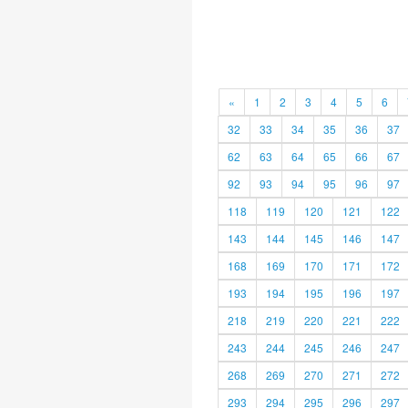
«
1
2
3
4
5
6
32
33
34
35
36
37
62
63
64
65
66
67
92
93
94
95
96
97
118
119
120
121
122
143
144
145
146
147
168
169
170
171
172
193
194
195
196
197
218
219
220
221
222
243
244
245
246
247
268
269
270
271
272
293
294
295
296
297