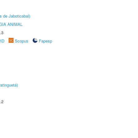
s de Jaboticabal)
GIA ANIMAL
.3
rID
Scopus
Fapesp
atinguetá)
.2