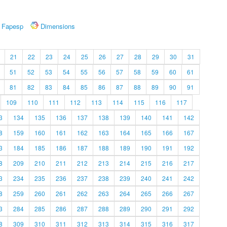
Fapesp
Dimensions
21
22
23
24
25
26
27
28
29
30
31
51
52
53
54
55
56
57
58
59
60
61
81
82
83
84
85
86
87
88
89
90
91
109
110
111
112
113
114
115
116
117
3
134
135
136
137
138
139
140
141
142
8
159
160
161
162
163
164
165
166
167
3
184
185
186
187
188
189
190
191
192
8
209
210
211
212
213
214
215
216
217
3
234
235
236
237
238
239
240
241
242
8
259
260
261
262
263
264
265
266
267
3
284
285
286
287
288
289
290
291
292
8
309
310
311
312
313
314
315
316
317