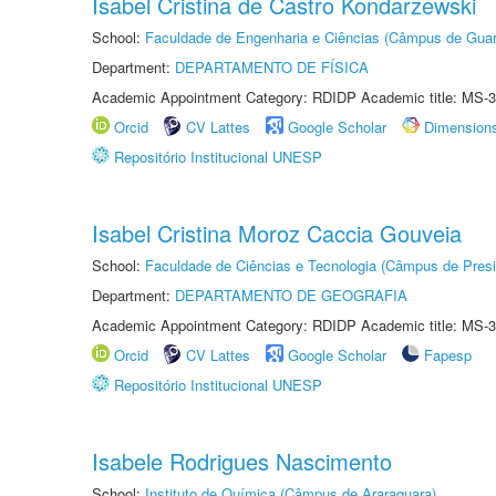
Isabel Cristina de Castro Kondarzewski
School:
Faculdade de Engenharia e Ciências (Câmpus de Guar
Department:
DEPARTAMENTO DE FÍSICA
Academic Appointment Category: RDIDP Academic title: MS-3
Orcid
CV Lattes
Google Scholar
Dimension
Repositório Institucional UNESP
Isabel Cristina Moroz Caccia Gouveia
School:
Faculdade de Ciências e Tecnologia (Câmpus de Presi
Department:
DEPARTAMENTO DE GEOGRAFIA
Academic Appointment Category: RDIDP Academic title: MS-3
Orcid
CV Lattes
Google Scholar
Fapesp
Repositório Institucional UNESP
Isabele Rodrigues Nascimento
School:
Instituto de Química (Câmpus de Araraquara)