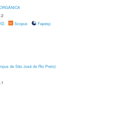
 ORGÂNICA
.2
rID
Scopus
Fapesp
Câmpus de São José do Rio Preto)
.1