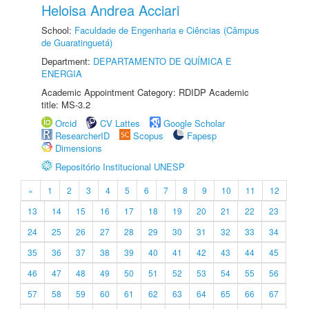
Heloisa Andrea Acciari
School:
Faculdade de Engenharia e Ciências (Câmpus
de Guaratinguetá)
Department:
DEPARTAMENTO DE QUÍMICA E
ENERGIA
Academic Appointment Category: RDIDP Academic
title: MS-3.2
Orcid
CV Lattes
Google Scholar
ResearcherID
Scopus
Fapesp
Dimensions
Repositório Institucional UNESP
«
1
2
3
4
5
6
7
8
9
10
11
12
13
14
15
16
17
18
19
20
21
22
23
24
25
26
27
28
29
30
31
32
33
34
35
36
37
38
39
40
41
42
43
44
45
46
47
48
49
50
51
52
53
54
55
56
57
58
59
60
61
62
63
64
65
66
67