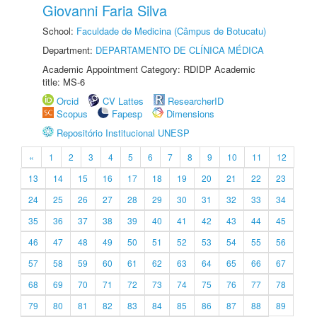
Giovanni Faria Silva
School:
Faculdade de Medicina (Câmpus de Botucatu)
Department:
DEPARTAMENTO DE CLÍNICA MÉDICA
Academic Appointment Category: RDIDP Academic
title: MS-6
Orcid
CV Lattes
ResearcherID
Scopus
Fapesp
Dimensions
Repositório Institucional UNESP
«
1
2
3
4
5
6
7
8
9
10
11
12
13
14
15
16
17
18
19
20
21
22
23
24
25
26
27
28
29
30
31
32
33
34
35
36
37
38
39
40
41
42
43
44
45
46
47
48
49
50
51
52
53
54
55
56
57
58
59
60
61
62
63
64
65
66
67
68
69
70
71
72
73
74
75
76
77
78
79
80
81
82
83
84
85
86
87
88
89