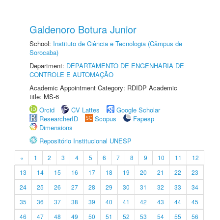
Galdenoro Botura Junior
School:
Instituto de Ciência e Tecnologia (Câmpus de
Sorocaba)
Department:
DEPARTAMENTO DE ENGENHARIA DE
CONTROLE E AUTOMAÇÃO
Academic Appointment Category: RDIDP Academic
title: MS-6
Orcid
CV Lattes
Google Scholar
ResearcherID
Scopus
Fapesp
Dimensions
Repositório Institucional UNESP
«
1
2
3
4
5
6
7
8
9
10
11
12
13
14
15
16
17
18
19
20
21
22
23
24
25
26
27
28
29
30
31
32
33
34
35
36
37
38
39
40
41
42
43
44
45
46
47
48
49
50
51
52
53
54
55
56