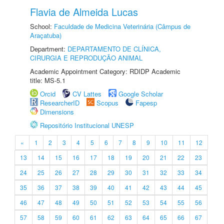
Flavia de Almeida Lucas
School:
Faculdade de Medicina Veterinária (Câmpus de
Araçatuba)
Department:
DEPARTAMENTO DE CLÍNICA,
CIRURGIA E REPRODUÇÃO ANIMAL
Academic Appointment Category: RDIDP Academic
title: MS-5.1
Orcid
CV Lattes
Google Scholar
ResearcherID
Scopus
Fapesp
Dimensions
Repositório Institucional UNESP
«
1
2
3
4
5
6
7
8
9
10
11
12
13
14
15
16
17
18
19
20
21
22
23
24
25
26
27
28
29
30
31
32
33
34
35
36
37
38
39
40
41
42
43
44
45
46
47
48
49
50
51
52
53
54
55
56
57
58
59
60
61
62
63
64
65
66
67