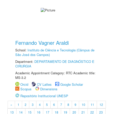
Fernando Vagner Araldi
School:
Instituto de Ciência e Tecnologia (Câmpus de
São José dos Campos)
Department:
DEPARTAMENTO DE DIAGNÓSTICO E
CIRURGIA
Academic Appointment Category: RTC Academic title:
MS-3.2
Orcid
CV Lattes
Google Scholar
Scopus
Dimensions
Repositório Institucional UNESP
«
1
2
3
4
5
6
7
8
9
10
11
12
13
14
15
16
17
18
19
20
21
22
23