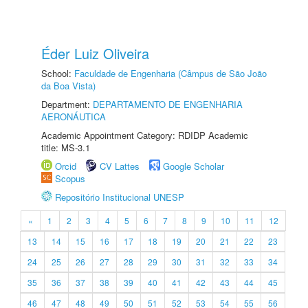
Éder Luiz Oliveira
School:
Faculdade de Engenharia (Câmpus de São João
da Boa Vista)
Department:
DEPARTAMENTO DE ENGENHARIA
AERONÁUTICA
Academic Appointment Category: RDIDP Academic
title: MS-3.1
Orcid
CV Lattes
Google Scholar
Scopus
Repositório Institucional UNESP
«
1
2
3
4
5
6
7
8
9
10
11
12
13
14
15
16
17
18
19
20
21
22
23
24
25
26
27
28
29
30
31
32
33
34
35
36
37
38
39
40
41
42
43
44
45
46
47
48
49
50
51
52
53
54
55
56