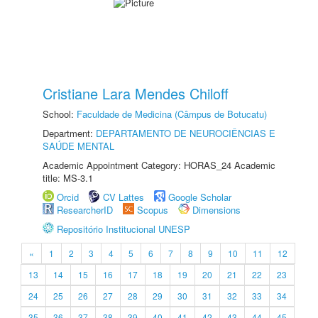
Cristiane Lara Mendes Chiloff
School:
Faculdade de Medicina (Câmpus de Botucatu)
Department:
DEPARTAMENTO DE NEUROCIÊNCIAS E
SAÚDE MENTAL
Academic Appointment Category: HORAS_24 Academic
title: MS-3.1
Orcid
CV Lattes
Google Scholar
ResearcherID
Scopus
Dimensions
Repositório Institucional UNESP
«
1
2
3
4
5
6
7
8
9
10
11
12
13
14
15
16
17
18
19
20
21
22
23
24
25
26
27
28
29
30
31
32
33
34
35
36
37
38
39
40
41
42
43
44
45