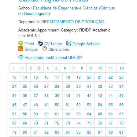
School:
Faculdade de Engenharia e Ciências (Câmpus
de Guaratinguetá)
Department:
DEPARTAMENTO DE PRODUÇÃO
Academic Appointment Category: RDIDP Academic
title: MS-3.1
Orcid
CV Lattes
Google Scholar
Scopus
Dimensions
Repositório Institucional UNESP
«
1
2
3
4
5
6
7
8
9
10
11
12
13
14
15
16
17
18
19
20
21
22
23
24
25
26
27
28
29
30
31
32
33
34
35
36
37
38
39
40
41
42
43
44
45
46
47
48
49
50
51
52
53
54
55
56
57
58
59
60
61
62
63
64
65
66
67
68
69
70
71
72
73
74
75
76
77
78
79
80
81
82
83
84
85
86
87
88
89