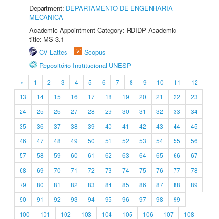
Department:
DEPARTAMENTO DE ENGENHARIA
MECÂNICA
Academic Appointment Category: RDIDP Academic
title: MS-3.1
CV Lattes
Scopus
Repositório Institucional UNESP
«
1
2
3
4
5
6
7
8
9
10
11
12
13
14
15
16
17
18
19
20
21
22
23
24
25
26
27
28
29
30
31
32
33
34
35
36
37
38
39
40
41
42
43
44
45
46
47
48
49
50
51
52
53
54
55
56
57
58
59
60
61
62
63
64
65
66
67
68
69
70
71
72
73
74
75
76
77
78
79
80
81
82
83
84
85
86
87
88
89
90
91
92
93
94
95
96
97
98
99
100
101
102
103
104
105
106
107
108