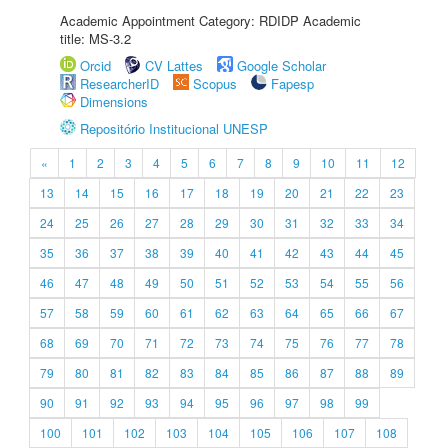
Academic Appointment Category: RDIDP Academic
title: MS-3.2
Orcid
CV Lattes
Google Scholar
ResearcherID
Scopus
Fapesp
Dimensions
Repositório Institucional UNESP
«
1
2
3
4
5
6
7
8
9
10
11
12
13
14
15
16
17
18
19
20
21
22
23
24
25
26
27
28
29
30
31
32
33
34
35
36
37
38
39
40
41
42
43
44
45
46
47
48
49
50
51
52
53
54
55
56
57
58
59
60
61
62
63
64
65
66
67
68
69
70
71
72
73
74
75
76
77
78
79
80
81
82
83
84
85
86
87
88
89
90
91
92
93
94
95
96
97
98
99
100
101
102
103
104
105
106
107
108