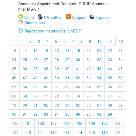
Academic Appointment Category: RDIDP Academic
title: MS-3.1
Orcid
CV Lattes
Scopus
Fapesp
Dimensions
Repositório Institucional UNESP
«
1
2
3
4
5
6
7
8
9
10
11
12
13
14
15
16
17
18
19
20
21
22
23
24
25
26
27
28
29
30
31
32
33
34
35
36
37
38
39
40
41
42
43
44
45
46
47
48
49
50
51
52
53
54
55
56
57
58
59
60
61
62
63
64
65
66
67
68
69
70
71
72
73
74
75
76
77
78
79
80
81
82
83
84
85
86
87
88
89
90
91
92
93
94
95
96
97
98
99
100
101
102
103
104
105
106
107
108
109
110
111
112
113
114
115
116
117