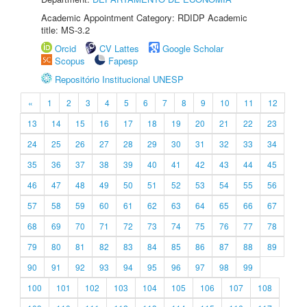
Academic Appointment Category: RDIDP Academic
title: MS-3.2
Orcid
CV Lattes
Google Scholar
Scopus
Fapesp
Repositório Institucional UNESP
«
1
2
3
4
5
6
7
8
9
10
11
12
13
14
15
16
17
18
19
20
21
22
23
24
25
26
27
28
29
30
31
32
33
34
35
36
37
38
39
40
41
42
43
44
45
46
47
48
49
50
51
52
53
54
55
56
57
58
59
60
61
62
63
64
65
66
67
68
69
70
71
72
73
74
75
76
77
78
79
80
81
82
83
84
85
86
87
88
89
90
91
92
93
94
95
96
97
98
99
100
101
102
103
104
105
106
107
108