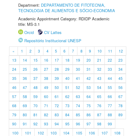
Department:
DEPARTAMENTO DE FITOTECNIA,
TECNOLOGIA DE ALIMENTOS E SÓCIO-ECONOMIA
Academic Appointment Category: RDIDP Academic
title: MS-3.1
Orcid
CV Lattes
Repositório Institucional UNESP
«
1
2
3
4
5
6
7
8
9
10
11
12
13
14
15
16
17
18
19
20
21
22
23
24
25
26
27
28
29
30
31
32
33
34
35
36
37
38
39
40
41
42
43
44
45
46
47
48
49
50
51
52
53
54
55
56
57
58
59
60
61
62
63
64
65
66
67
68
69
70
71
72
73
74
75
76
77
78
79
80
81
82
83
84
85
86
87
88
89
90
91
92
93
94
95
96
97
98
99
100
101
102
103
104
105
106
107
108