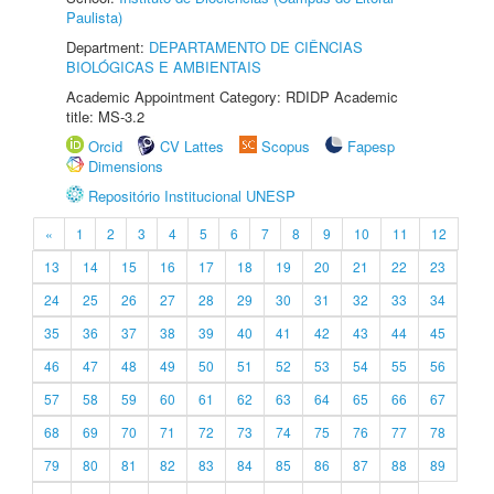
Paulista)
Department:
DEPARTAMENTO DE CIÊNCIAS
BIOLÓGICAS E AMBIENTAIS
Academic Appointment Category: RDIDP Academic
title: MS-3.2
Orcid
CV Lattes
Scopus
Fapesp
Dimensions
Repositório Institucional UNESP
«
1
2
3
4
5
6
7
8
9
10
11
12
13
14
15
16
17
18
19
20
21
22
23
24
25
26
27
28
29
30
31
32
33
34
35
36
37
38
39
40
41
42
43
44
45
46
47
48
49
50
51
52
53
54
55
56
57
58
59
60
61
62
63
64
65
66
67
68
69
70
71
72
73
74
75
76
77
78
79
80
81
82
83
84
85
86
87
88
89