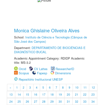
Monica Ghislaine Oliveira Alves
School:
Instituto de Ciência e Tecnologia (Câmpus de
São José dos Campos)
Department:
DEPARTAMENTO DE BIOCIÊNCIAS E
DIAGNÓSTICO BUCAL
Academic Appointment Category: RDIDP Academic
title: MS-3.2
Orcid
CV Lattes
ResearcherID
Scopus
Fapesp
Dimensions
Repositório Institucional UNESP
«
1
2
3
4
5
6
7
8
9
10
11
12
13
14
15
16
17
18
19
20
21
22
23
24
25
26
27
28
29
30
31
32
33
34