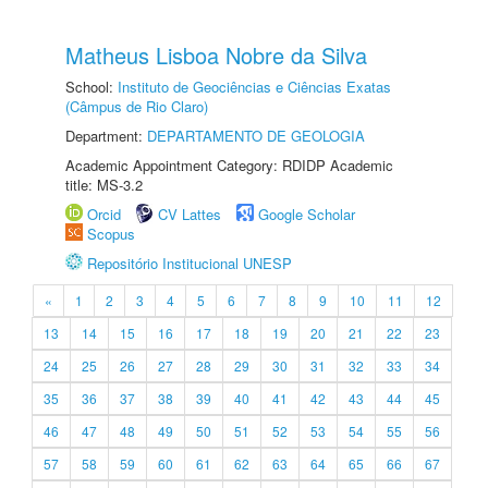
Matheus Lisboa Nobre da Silva
School:
Instituto de Geociências e Ciências Exatas
(Câmpus de Rio Claro)
Department:
DEPARTAMENTO DE GEOLOGIA
Academic Appointment Category: RDIDP Academic
title: MS-3.2
Orcid
CV Lattes
Google Scholar
Scopus
Repositório Institucional UNESP
«
1
2
3
4
5
6
7
8
9
10
11
12
13
14
15
16
17
18
19
20
21
22
23
24
25
26
27
28
29
30
31
32
33
34
35
36
37
38
39
40
41
42
43
44
45
46
47
48
49
50
51
52
53
54
55
56
57
58
59
60
61
62
63
64
65
66
67