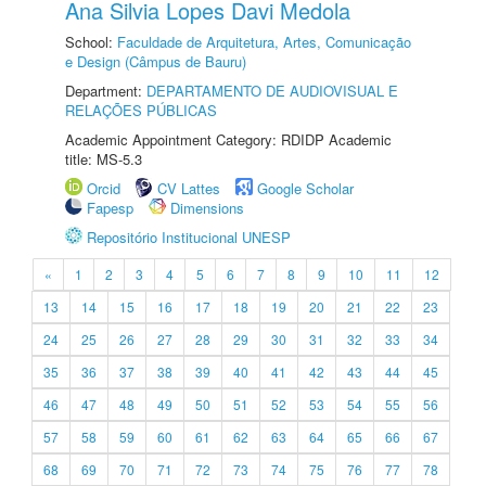
Ana Silvia Lopes Davi Medola
School:
Faculdade de Arquitetura, Artes, Comunicação
e Design (Câmpus de Bauru)
Department:
DEPARTAMENTO DE AUDIOVISUAL E
RELAÇÕES PÚBLICAS
Academic Appointment Category: RDIDP Academic
title: MS-5.3
Orcid
CV Lattes
Google Scholar
Fapesp
Dimensions
Repositório Institucional UNESP
«
1
2
3
4
5
6
7
8
9
10
11
12
13
14
15
16
17
18
19
20
21
22
23
24
25
26
27
28
29
30
31
32
33
34
35
36
37
38
39
40
41
42
43
44
45
46
47
48
49
50
51
52
53
54
55
56
57
58
59
60
61
62
63
64
65
66
67
68
69
70
71
72
73
74
75
76
77
78