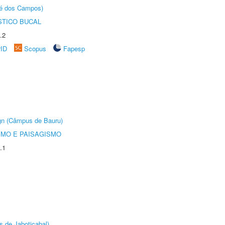
sé dos Campos)
STICO BUCAL
.2
rID
Scopus
Fapesp
ign (Câmpus de Bauru)
SMO E PAISAGISMO
.1
s de Jaboticabal)