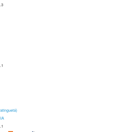
.3
.1
atinguetá)
IA
.1