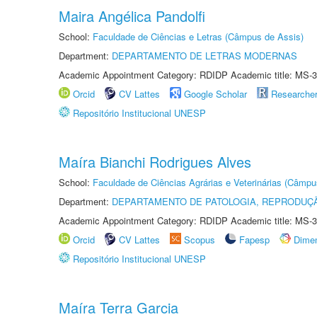
Maira Angélica Pandolfi
School:
Faculdade de Ciências e Letras (Câmpus de Assis)
Department:
DEPARTAMENTO DE LETRAS MODERNAS
Academic Appointment Category: RDIDP Academic title: MS-3
Orcid
CV Lattes
Google Scholar
Researche
Repositório Institucional UNESP
Maíra Bianchi Rodrigues Alves
School:
Faculdade de Ciências Agrárias e Veterinárias (Câmpu
Department:
DEPARTAMENTO DE PATOLOGIA, REPRODUÇÃ
Academic Appointment Category: RDIDP Academic title: MS-3
Orcid
CV Lattes
Scopus
Fapesp
Dime
Repositório Institucional UNESP
Maíra Terra Garcia