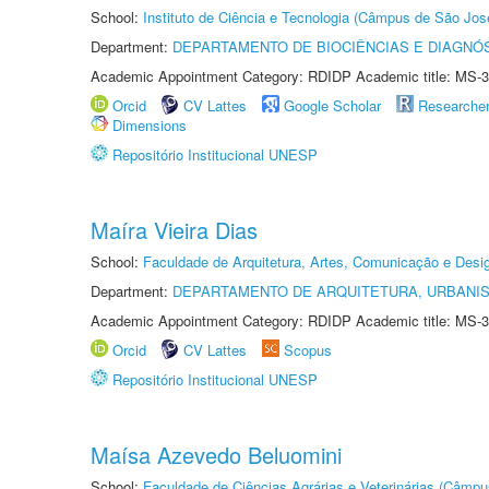
School:
Instituto de Ciência e Tecnologia (Câmpus de São Jo
Department:
DEPARTAMENTO DE BIOCIÊNCIAS E DIAGNÓ
Academic Appointment Category: RDIDP Academic title: MS-3
Orcid
CV Lattes
Google Scholar
Researche
Dimensions
Repositório Institucional UNESP
Maíra Vieira Dias
School:
Faculdade de Arquitetura, Artes, Comunicação e Des
Department:
DEPARTAMENTO DE ARQUITETURA, URBANI
Academic Appointment Category: RDIDP Academic title: MS-3
Orcid
CV Lattes
Scopus
Repositório Institucional UNESP
Maísa Azevedo Beluomini
School:
Faculdade de Ciências Agrárias e Veterinárias (Câmpu