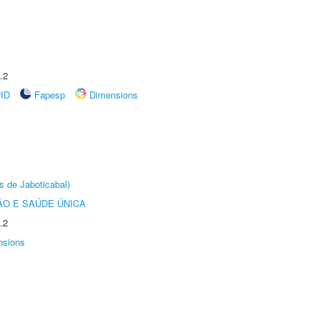
.2
rID
Fapesp
Dimensions
s de Jaboticabal)
O E SAÚDE ÚNICA
.2
nsions