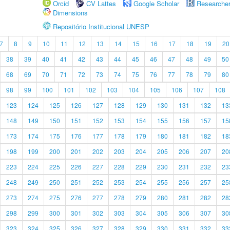
Orcid
CV Lattes
Google Scholar
Researche
Dimensions
Repositório Institucional UNESP
7
8
9
10
11
12
13
14
15
16
17
18
19
20
38
39
40
41
42
43
44
45
46
47
48
49
50
68
69
70
71
72
73
74
75
76
77
78
79
80
98
99
100
101
102
103
104
105
106
107
108
123
124
125
126
127
128
129
130
131
132
13
148
149
150
151
152
153
154
155
156
157
15
173
174
175
176
177
178
179
180
181
182
18
198
199
200
201
202
203
204
205
206
207
20
223
224
225
226
227
228
229
230
231
232
23
248
249
250
251
252
253
254
255
256
257
25
273
274
275
276
277
278
279
280
281
282
28
298
299
300
301
302
303
304
305
306
307
30
323
324
325
326
327
328
329
330
331
332
33