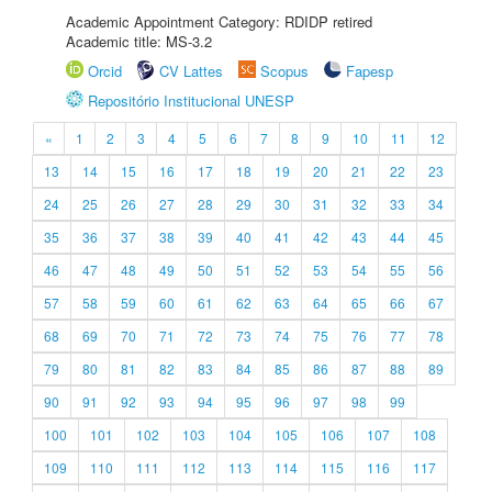
Academic Appointment Category: RDIDP retired
Academic title: MS-3.2
Orcid
CV Lattes
Scopus
Fapesp
Repositório Institucional UNESP
«
1
2
3
4
5
6
7
8
9
10
11
12
13
14
15
16
17
18
19
20
21
22
23
24
25
26
27
28
29
30
31
32
33
34
35
36
37
38
39
40
41
42
43
44
45
46
47
48
49
50
51
52
53
54
55
56
57
58
59
60
61
62
63
64
65
66
67
68
69
70
71
72
73
74
75
76
77
78
79
80
81
82
83
84
85
86
87
88
89
90
91
92
93
94
95
96
97
98
99
100
101
102
103
104
105
106
107
108
109
110
111
112
113
114
115
116
117