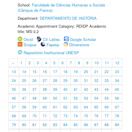
School:
Faculdade de Ciências Humanas e Sociais
(Câmpus de Franca)
Department:
DEPARTAMENTO DE HISTÓRIA
Academic Appointment Category: RDIDP Academic
title: MS-3.2
Orcid
CV Lattes
Google Scholar
Scopus
Fapesp
Dimensions
Repositório Institucional UNESP
«
1
2
3
4
5
6
7
8
9
10
11
12
13
14
15
16
17
18
19
20
21
22
23
24
25
26
27
28
29
30
31
32
33
34
35
36
37
38
39
40
41
42
43
44
45
46
47
48
49
50
51
52
53
54
55
56
57
58
59
60
61
62
63
64
65
66
67
68
69
70
71
72
73
74
75
76
77
78
79
80
81
82
83
84
85
86
87
88
89