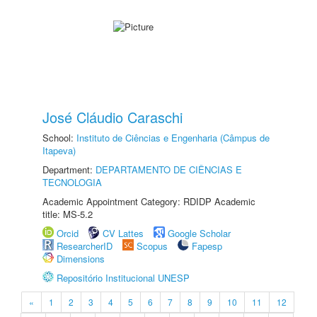
José Cláudio Caraschi
School:
Instituto de Ciências e Engenharia (Câmpus de
Itapeva)
Department:
DEPARTAMENTO DE CIÊNCIAS E
TECNOLOGIA
Academic Appointment Category: RDIDP Academic
title: MS-5.2
Orcid
CV Lattes
Google Scholar
ResearcherID
Scopus
Fapesp
Dimensions
Repositório Institucional UNESP
«
1
2
3
4
5
6
7
8
9
10
11
12