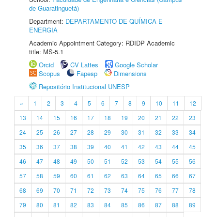
de Guaratinguetá)
Department:
DEPARTAMENTO DE QUÍMICA E
ENERGIA
Academic Appointment Category: RDIDP Academic
title: MS-5.1
Orcid
CV Lattes
Google Scholar
Scopus
Fapesp
Dimensions
Repositório Institucional UNESP
«
1
2
3
4
5
6
7
8
9
10
11
12
13
14
15
16
17
18
19
20
21
22
23
24
25
26
27
28
29
30
31
32
33
34
35
36
37
38
39
40
41
42
43
44
45
46
47
48
49
50
51
52
53
54
55
56
57
58
59
60
61
62
63
64
65
66
67
68
69
70
71
72
73
74
75
76
77
78
79
80
81
82
83
84
85
86
87
88
89