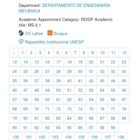
Department:
DEPARTAMENTO DE ENGENHARIA
MECÂNICA
Academic Appointment Category: RDIDP Academic
title: MS-3.1
CV Lattes
Scopus
Repositório Institucional UNESP
«
1
2
3
4
5
6
7
8
9
10
11
12
13
14
15
16
17
18
19
20
21
22
23
24
25
26
27
28
29
30
31
32
33
34
35
36
37
38
39
40
41
42
43
44
45
46
47
48
49
50
51
52
53
54
55
56
57
58
59
60
61
62
63
64
65
66
67
68
69
70
71
72
73
74
75
76
77
78
79
80
81
82
83
84
85
86
87
88
89
90
91
92
93
94
95
96
97
98
99
100
101
102
103
104
105
106
107
108