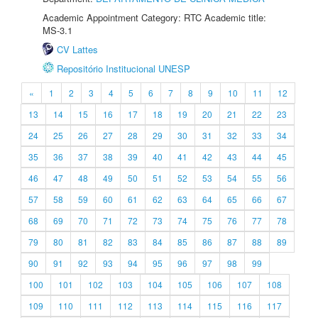
Academic Appointment Category: RTC Academic title:
MS-3.1
CV Lattes
Repositório Institucional UNESP
«
1
2
3
4
5
6
7
8
9
10
11
12
13
14
15
16
17
18
19
20
21
22
23
24
25
26
27
28
29
30
31
32
33
34
35
36
37
38
39
40
41
42
43
44
45
46
47
48
49
50
51
52
53
54
55
56
57
58
59
60
61
62
63
64
65
66
67
68
69
70
71
72
73
74
75
76
77
78
79
80
81
82
83
84
85
86
87
88
89
90
91
92
93
94
95
96
97
98
99
100
101
102
103
104
105
106
107
108
109
110
111
112
113
114
115
116
117