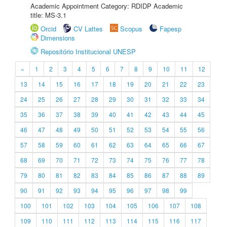
Academic Appointment Category: RDIDP Academic
title: MS-3.1
Orcid
CV Lattes
Scopus
Fapesp
Dimensions
Repositório Institucional UNESP
«
1
2
3
4
5
6
7
8
9
10
11
12
13
14
15
16
17
18
19
20
21
22
23
24
25
26
27
28
29
30
31
32
33
34
35
36
37
38
39
40
41
42
43
44
45
46
47
48
49
50
51
52
53
54
55
56
57
58
59
60
61
62
63
64
65
66
67
68
69
70
71
72
73
74
75
76
77
78
79
80
81
82
83
84
85
86
87
88
89
90
91
92
93
94
95
96
97
98
99
100
101
102
103
104
105
106
107
108
109
110
111
112
113
114
115
116
117