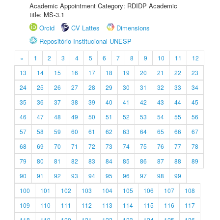
Academic Appointment Category: RDIDP Academic
title: MS-3.1
Orcid
CV Lattes
Dimensions
Repositório Institucional UNESP
«
1
2
3
4
5
6
7
8
9
10
11
12
13
14
15
16
17
18
19
20
21
22
23
24
25
26
27
28
29
30
31
32
33
34
35
36
37
38
39
40
41
42
43
44
45
46
47
48
49
50
51
52
53
54
55
56
57
58
59
60
61
62
63
64
65
66
67
68
69
70
71
72
73
74
75
76
77
78
79
80
81
82
83
84
85
86
87
88
89
90
91
92
93
94
95
96
97
98
99
100
101
102
103
104
105
106
107
108
109
110
111
112
113
114
115
116
117
118
119
120
121
122
123
124
125
126