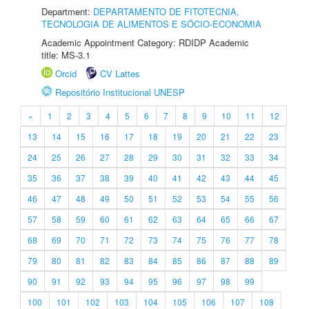
Department:
DEPARTAMENTO DE FITOTECNIA,
TECNOLOGIA DE ALIMENTOS E SÓCIO-ECONOMIA
Academic Appointment Category: RDIDP Academic
title: MS-3.1
Orcid
CV Lattes
Repositório Institucional UNESP
«
1
2
3
4
5
6
7
8
9
10
11
12
13
14
15
16
17
18
19
20
21
22
23
24
25
26
27
28
29
30
31
32
33
34
35
36
37
38
39
40
41
42
43
44
45
46
47
48
49
50
51
52
53
54
55
56
57
58
59
60
61
62
63
64
65
66
67
68
69
70
71
72
73
74
75
76
77
78
79
80
81
82
83
84
85
86
87
88
89
90
91
92
93
94
95
96
97
98
99
100
101
102
103
104
105
106
107
108